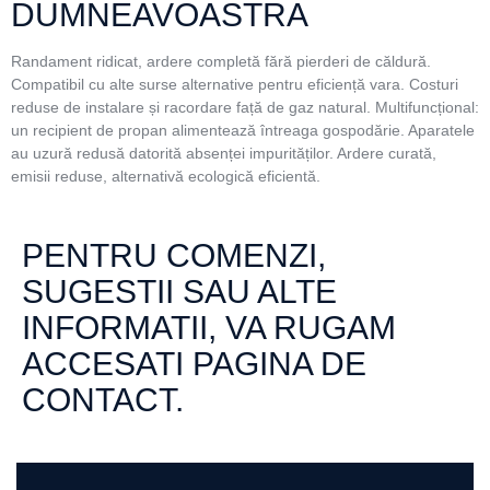
DUMNEAVOASTRA
Randament ridicat, ardere completă fără pierderi de căldură.
Compatibil cu alte surse alternative pentru eficiență vara. Costuri
reduse de instalare și racordare față de gaz natural. Multifuncțional:
un recipient de propan alimentează întreaga gospodărie. Aparatele
au uzură redusă datorită absenței impurităților. Ardere curată,
emisii reduse, alternativă ecologică eficientă.
PENTRU COMENZI,
SUGESTII SAU ALTE
INFORMATII, VA RUGAM
ACCESATI PAGINA DE
CONTACT.
office@totaltransgaz.ro
Or
0745.052.294