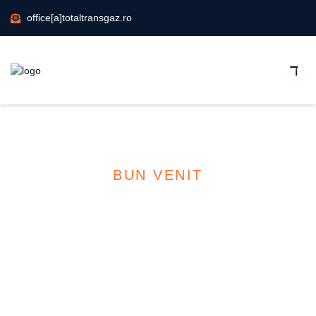
office[a]totaltransgaz.ro
BUN VENIT
STATII
DISTRIBUTIE
CARBURANTI
GPL