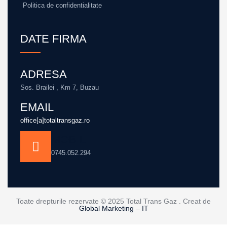
Politica de confidentialitate
DATE FIRMA
ADRESA
Sos. Brailei , Km 7, Buzau
EMAIL
office[a]totaltransgaz.ro
MOBIL
0745.052.294
Toate drepturile rezervate © 2025 Total Trans Gaz . Creat de
Global Marketing – IT