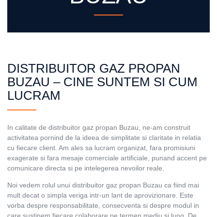
DISTRIBUITOR GAZ PROPAN
BUZAU – CINE SUNTEM SI CUM
LUCRAM
In calitate de distribuitor gaz propan Buzau, ne-am construit
activitatea pornind de la ideea de simplitate si claritate in relatia
cu fiecare client. Am ales sa lucram organizat, fara promisiuni
exagerate si fara mesaje comerciale artificiale, punand accent pe
comunicare directa si pe intelegerea nevoilor reale.
Noi vedem rolul unui distribuitor gaz propan Buzau ca fiind mai
mult decat o simpla veriga intr-un lant de aprovizionare. Este
vorba despre responsabilitate, consecventa si despre modul in
care sustinem fiecare colaborare pe termen mediu si lung. De