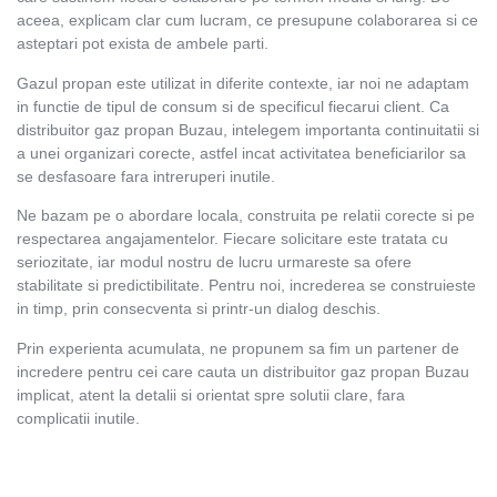
aceea, explicam clar cum lucram, ce presupune colaborarea si ce
asteptari pot exista de ambele parti.
Gazul propan este utilizat in diferite contexte, iar noi ne adaptam
in functie de tipul de consum si de specificul fiecarui client. Ca
distribuitor gaz propan Buzau, intelegem importanta continuitatii si
a unei organizari corecte, astfel incat activitatea beneficiarilor sa
se desfasoare fara intreruperi inutile.
Ne bazam pe o abordare locala, construita pe relatii corecte si pe
respectarea angajamentelor. Fiecare solicitare este tratata cu
seriozitate, iar modul nostru de lucru urmareste sa ofere
stabilitate si predictibilitate. Pentru noi, increderea se construieste
in timp, prin consecventa si printr-un dialog deschis.
Prin experienta acumulata, ne propunem sa fim un partener de
incredere pentru cei care cauta un distribuitor gaz propan Buzau
implicat, atent la detalii si orientat spre solutii clare, fara
complicatii inutile.