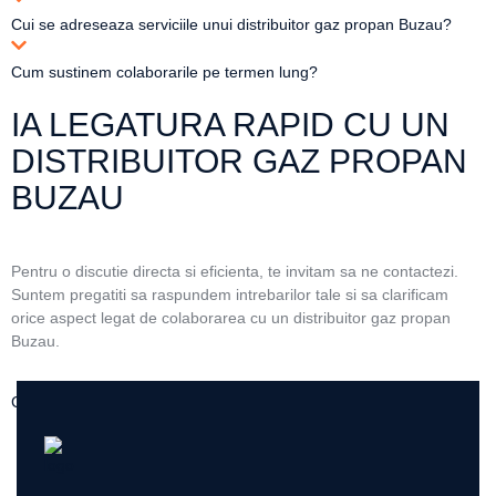
Cui se adreseaza serviciile unui distribuitor gaz propan Buzau?
Cum sustinem colaborarile pe termen lung?
IA LEGATURA RAPID CU UN
DISTRIBUITOR GAZ PROPAN
BUZAU
Pentru o discutie directa si eficienta, te invitam sa ne contactezi.
Suntem pregatiti sa raspundem intrebarilor tale si sa clarificam
orice aspect legat de colaborarea cu un distribuitor gaz propan
Buzau.
Contact